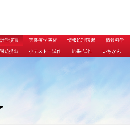
計学演習
実践疫学演習
情報処理演習
情報科学
課題提出
小テストー試作
結果-試作
いちかん