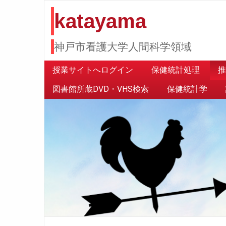
katayama
神戸市看護大学人間科学領域
授業サイトへログイン
保健統計処理
推
図書館所蔵DVD・VHS検索
保健統計学